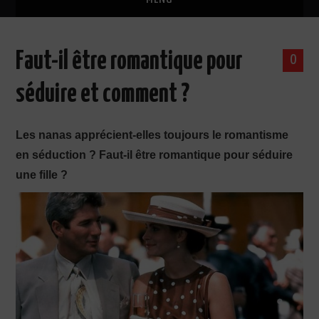
ACCUEIL
Faut-il être romantique pour
0
GUIDES DE DRAGUE OFFERTS
séduire et comment ?
L’AUTEUR
Les nanas apprécient-elles toujours le romantisme
FORMATIONS DE SÉDUCTION
en séduction ? Faut-il être romantique pour séduire
une fille ?
TÉMOIGNAGES CLIENTS
FORUM
EBOOKS SÉDUCTION