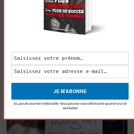
Rester en
friendzone
;
Passer pour un mec « faible » ;
Vous faire prendre pour un gars con ou « exploité » ;
Être déçu, seul et déprimé…
C’est paradoxal, je le sais ! Mais il faut savoir que c’est
ainsi que ça fonctionne. Croyez-moi ! La vie n’est pas
une putain de comédie romantique !!!
Ici, pas de courrier indésirable. Vous pouvez vous désinscrire quand vous le
souhaitez