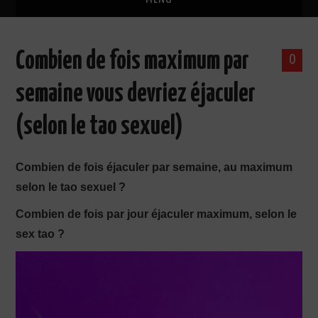
ACCUEIL
Combien de fois maximum par
0
GUIDES DE DRAGUE OFFERTS
semaine vous devriez éjaculer
L’AUTEUR
(selon le tao sexuel)
FORMATIONS DE SÉDUCTION
Combien de fois éjaculer par semaine, au maximum
TÉMOIGNAGES CLIENTS
selon le tao sexuel ?
Combien de fois par jour éjaculer maximum, selon le
FORUM
sex tao ?
EBOOKS SÉDUCTION