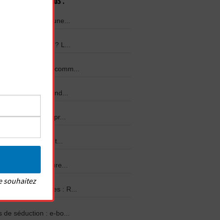
onseils les plus lus :
ge pour exciter une...
aguer facilement ? L...
rome du canard : comm...
r reconnaître quand...
ractéristiques surpr...
lms de séduction et...
o : les 30 meilleure...
e souhaitez
rendre les femmes : R...
 de séduction : e-bo...