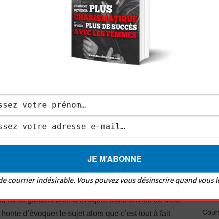
Les c
Messa
ssible la première cause. Nombreux sont les gars de
Où dr
ar une femme qui leur a transmis des valeurs
s célibataires prêchant la haine des hommes qui
Synd
Savoi
ils font une large promotion au féminisme,
des hommes. De nos jours, certains hommes s’en
23 ca
t même d’exister en tant que tel. Ils finissent par
cs… Manipulés par cette croyance absurde, ils n’osent
28 fi
Pseud
r le fait d’être des mecs, ils renient leurs
s de courrier indésirable. Vous pouvez vous désinscrire quand vous l
ommes biens sous tous rapports face à une fille.
Comp
, ils se gardent bien d’évoquer leurs envies de mec,
Cours
honte d’évoquer le sujet alors que c’est tout à fait