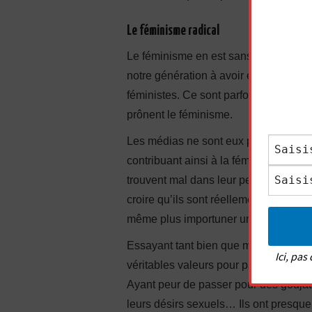
Le féminisme radical
Le féminisme en est sans conteste po
notre génération à avoir été élevés p
féministes. Ce sont parfois des mère
prônent le féminisme.
Les médias ne sont eux pas en reste, 
contribuant ainsi à la féminisation 
trouvent mal dans leur peau, s’excusan
croire qu’ils sont réellement des por
même plus importuner une femme.
Essayant tant bien que mal de compense
Ici, pa
véritables valeurs pour paraître des h
Ayant peur de passer pour des goujats
leurs désirs sexuels… Ils ont presque 