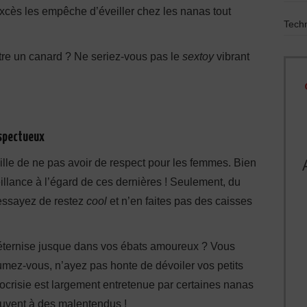
excès les empêche d’éveiller chez les nanas tout
Techn
tre un canard ? Ne seriez-vous pas le
sextoy
vibrant
espectueux
ille de ne pas avoir de respect pour les femmes. Bien
illance à l’égard de ces dernières ! Seulement, du
 essayez de restez
cool
et n’en faites pas des caisses
’éternise jusque dans vos ébats amoureux ? Vous
umez-vous, n’ayez pas honte de dévoiler vos petits
pocrisie est largement entretenue par certaines nanas
ouvent à des malentendus !