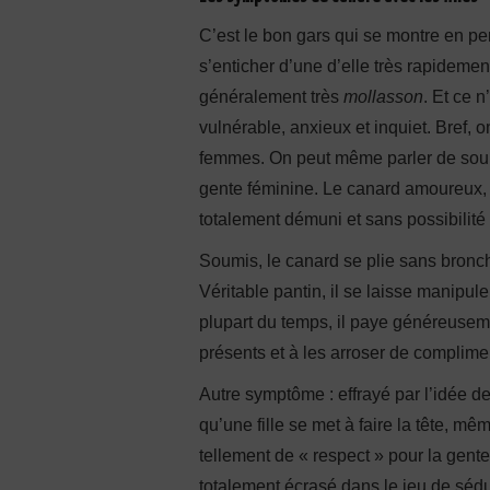
C’est le bon gars qui se montre en per
s’enticher d’une d’elle très rapidemen
généralement très
mollasson
. Et ce 
vulnérable, anxieux et inquiet. Bref, 
femmes. On peut même parler de soumi
gente féminine. Le canard amoureux, 
totalement démuni et sans possibilité
Soumis, le canard se plie sans bronch
Véritable pantin, il se laisse manipule
plupart du temps, il paye généreusemen
présents et à les arroser de complime
Autre symptôme : effrayé par l’idée d
qu’une fille se met à faire la tête, mêm
tellement de « respect » pour la gente 
totalement écrasé dans le jeu de sédu