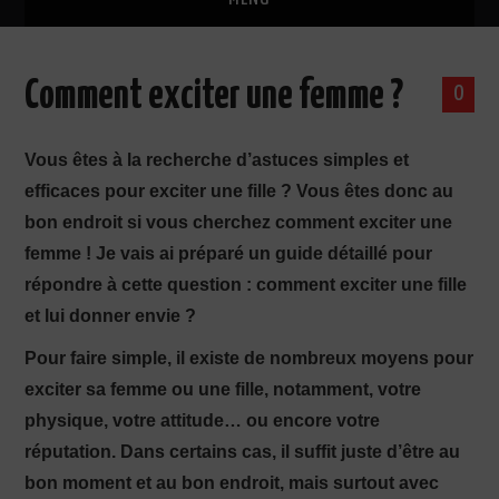
ACCUEIL
Comment exciter une femme ?
0
GUIDES DE DRAGUE OFFERTS
Vous êtes à la recherche d’astuces simples et
L’AUTEUR
efficaces pour exciter une fille ? Vous êtes donc au
bon endroit si vous cherchez comment exciter une
FORMATIONS DE SÉDUCTION
femme ! Je vais ai préparé un guide détaillé pour
TÉMOIGNAGES CLIENTS
répondre à cette question : comment exciter une fille
et lui donner envie ?
FORUM
Pour faire simple, il existe de nombreux moyens pour
exciter sa femme ou une fille, notamment, votre
EBOOKS SÉDUCTION
physique, votre attitude… ou encore votre
réputation. Dans certains cas, il suffit juste d’être au
bon moment et au bon endroit, mais surtout avec