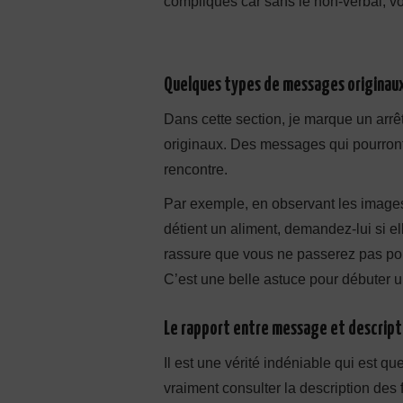
compliqués car sans le non-verbal, vo
Quelques types de messages originaux 
Dans cette section, je marque un arr
originaux. Des messages qui pourront
rencontre.
Par exemple, en observant les images
détient un aliment, demandez-lui si el
rassure que vous ne passerez pas po
C’est une belle astuce pour débuter u
Le rapport entre message et descript
Il est une vérité indéniable qui est q
vraiment consulter la description des fi