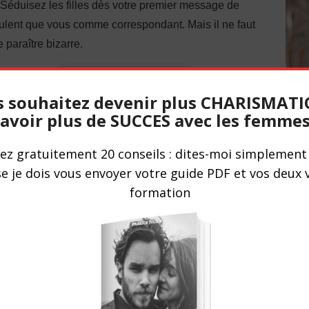
 Séduisez les filles dès votre premier message de
veulent que vous comme correspondant. Mais il ne faut
 paraître bizarre.
 souhaitez devenir plus CHARISMATI
avoir plus de SUCCES avec les femmes
ez gratuitement 20 conseils : dites-moi simplement 
e je dois vous envoyer votre guide PDF et vos deux 
formation