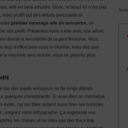
ndre, elle en sera amusée. Donc, le souci ici n’est pas
Techn
, mais plutôt sur des détails percutants et
 votre
premier message site de rencontre
, on
ère son profil. Présentez-vous à elle avec une allure
nt donné la sensibilité de la gent féminine. Vous
as trop d’effort pour vous le montrer, mais dès que
ue la machine sera lancée, vous ne pourrez plus
prété
e par des sujets ennuyeux ou de longs débats.
lui quelques compliments. Si vous êtes un maniaque
es éviter, car les filles aiment aussi bien les hommes
donc, soignez votre orthographe. Ça augmente vos
lifiez les choses et ne dites pas des trucs trop