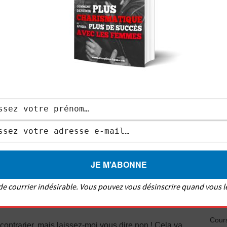
Les c
Messa
Où dr
e votre message
Synd
 la photo de la fille a à y voir dans votre message,
ur du processus de
t’chat
. En effet, recherchez un
Savoi
servez-vous en pour faire ressortir un message
23 ca
’une fille qui poste une image avec un animal de
 majorité des hommes, qui n’hésitent pas à dire
28 fi
l ?»,
vous gagnerez plus de crédibilité et de
s percutants : «
Dis, sais-tu que ton chien est au
Pseud
ge ? »
s de courrier indésirable. Vous pouvez vous désinscrire quand vous l
Comp
Cours
contrarier, mais laissez-moi vous dire non ! Cela va