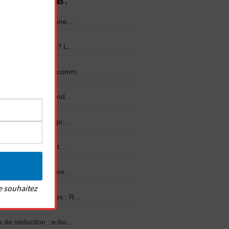
onseils les plus lus :
ge pour exciter une...
aguer facilement ? L...
rome du canard : comm...
r reconnaître quand...
ractéristiques surpr...
lms de séduction et...
o : les 30 meilleure...
e souhaitez
rendre les femmes : R...
 de séduction : e-bo...