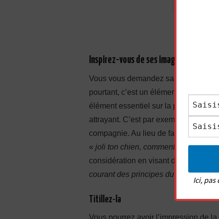
Inspirez-vous de ses images pour fair
Vous vous demandez sans doute ce que
pourtant, c’est un élément déclenche
élément essentiel sur la photo, puis 
attrayant. C’est par exemple le cas d
compagnie. Au lieu de faire, comme la
«
joli ton chien, comment s’appelle-t-i
considération en visant des points plu
courant des principes du droit à l’ima
Ici, pa
Titillez-la
Vous pourrez avoir l’impression de la 