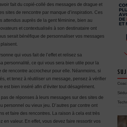
’avoir fait du copié-collé des messages de drague et
es sites de rencontre par manque d’inspiration. Ces
s attendus auprès de la gent féminine, bien au
vateurs et contextualisés à son destinataire ont
l vous serait bénéfique de personnaliser vos messages
 plaisent.
sonne qui vous fait de l’effet et relisez sa
a personnalité, ce qui vous sera bien utile pour la
te de rencontre accrocheur pour elle. Néanmoins, si
SUJ
s, et tenez à réutiliser un message, pensez à vérifier
Coac
 est bien inséré afin d’éviter tout désagrément.
Séduc
 pas de réponses à leurs messages sur des sites de
Tech
eu personnel ou vieux jeu. D’autres par contre ont
ns et faire des rencontres. La raison à cela est très
en valeur. En effet, vous devez faire ressortir vos