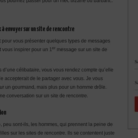
us pourriez passer pour un mec bizarre ou barbant..
à envoyer sur un site de rencontre
êt pour vous présenter quelques types de messages
er
 vous inspirer pour un 1
message sur un site de
 d’une célibataire, vous vous rendez compte qu’elle
le accepterait de le partager avec vous. Je vous
ur un gourmand, mais plus pour un homme drôle.
ne conversation sur un site de rencontre.
ion
ue, peu sont-ils, les hommes, qui prennent la peine de
lles sur les sites de rencontre. Ils se contentent juste