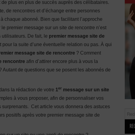
 de plus en plus de succès auprès des célibataires.
rte, de rencontres et d’échange entre personnes
s à chaque abonné. Bien que facilitant l’approche
r le premier message sur un site de rencontre n’est
utilisateurs. De fait, le
premier message site de
pour la suite d’une éventuelle relation ou pas. À qui
remier message site de rencontre
? Comment
de rencontre
afin d’attirer encore plus à vous la
n ? Autant de questions que se posent les abonnés de
er
dans la rédaction de votre
1
message sur un site
mples à vous proposer, afin de personnaliser vos
 surprenants. Cet article vous donnera des astuces
Reche
ours positifs après votre premier message site de
 sur un site ou une appli de rencontre ?