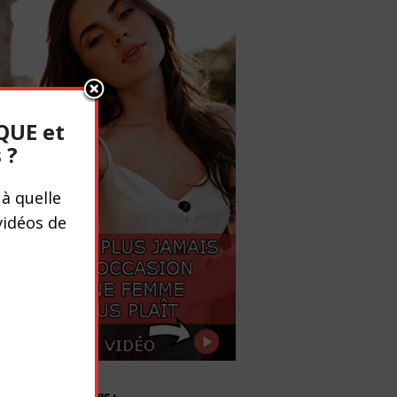
QUE et
 ?
à quelle
vidéos de