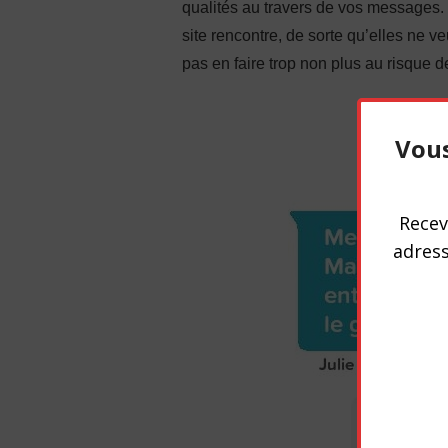
qualités au travers de vos messages.
site rencontre, de sorte qu’elles ne 
pas en faire trop non plus au risque de
Vous
Recev
adress